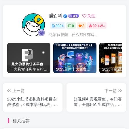
赚百科
关注
3924
0
2
32.4W+
这家伙很懒，什么都没有写...
十大悬赏任务平台排行榜（全网最好的悬赏任务平台）
2025最新十大免费网站推广入口大全，推广网站与APP不容错过！
上一篇
下一篇
2025小红书虚拟资料项目实
短视频AI卖观赏鱼，冷门赛
战课程，0成本暴利玩法，简
道，全部用AI生成作品，卖
单易懂，月入1W+
了1.5W单，制作流程详细教
程
相关推荐