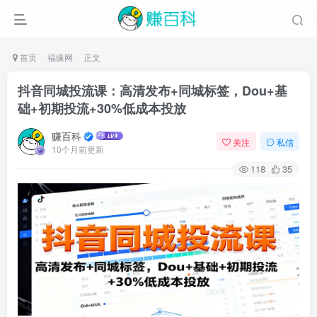
首页
福缘网
正文
抖音同城投流课：高清发布+同城标签，Dou+基
础+初期投流+30%低成本投放
赚百科
关注
私信
10个月前更新
118
35