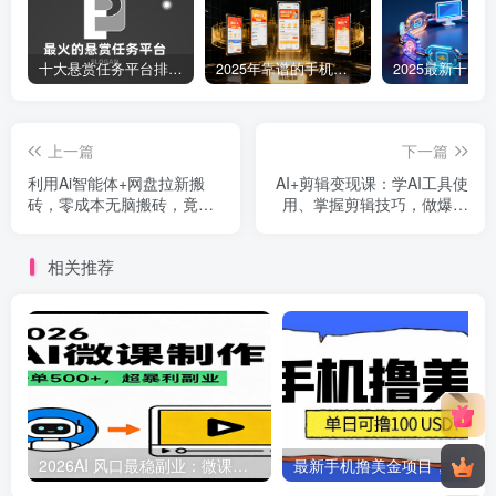
十大悬赏任务平台排行榜（全网最好的悬赏任务平台）
2025年靠谱的手机赚钱app（5款真实可靠可以微信提现的赚钱软件）
上一篇
下一篇
利用Ai智能体+网盘拉新搬
AI+剪辑变现课：学AI工具使
砖，零成本无脑搬砖，竟然
用、掌握剪辑技巧，做爆款
可以躺赚500+
视频，接任务带货
相关推荐
2026AI 风口最稳副业：微课代写制作，一单 500+，人人可做的蓝海项目
最新