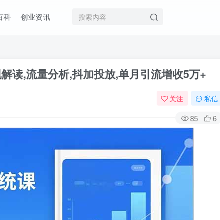
百科
创业资讯
解读,流量分析,抖加投放,单月引流增收5万+
关注
私信
85
6