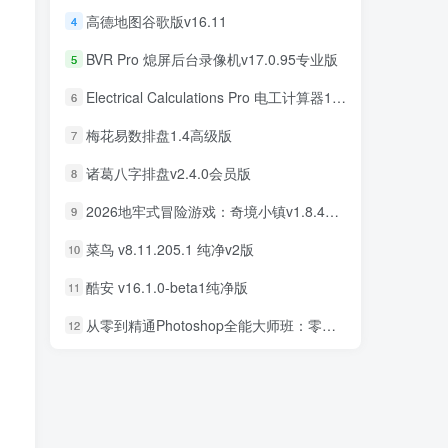
高德地图谷歌版v16.11
4
BVR Pro 熄屏后台录像机v17.0.95专业版
5
Electrical Calculations Pro 电工计算器11.0.5专业版
6
梅花易数排盘1.4高级版
7
诸葛八字排盘v2.4.0会员版
8
2026地牢式冒险游戏：奇境小镇v1.8.411完美版
9
菜鸟 v8.11.205.1 纯净v2版
10
酷安 v16.1.0-beta1纯净版
11
从零到精通Photoshop全能大师班：零基础学PS，直通商业设计变现
12