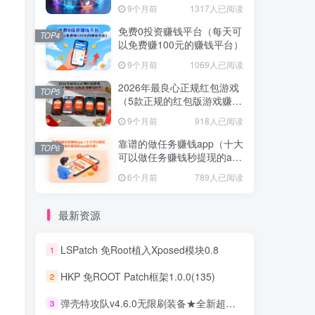
不容错过！
9个月前
1317人已阅读
免费0投资赚钱平台（每天可
TOP4
以免费赚100元的赚钱平台）
9个月前
1069人已阅读
2026年最良心正规红包游戏
TOP5
（5款正规的红包版游戏赚钱
软件）
9个月前
918人已阅读
靠谱的做任务赚钱app（十大
TOP6
可以做任务赚钱秒提现的app
排行榜）
6个月前
789人已阅读
最新资源
LSPatch 免Root植入Xposed模块0.8
1
HKP 免ROOT Patch框架1.0.0(135)
2
弹壳特攻队v4.6.0无限刷装备★全新超爽动作射击割草游戏
3