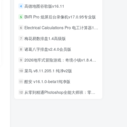
高德地图谷歌版v16.11
4
BVR Pro 熄屏后台录像机v17.0.95专业版
5
Electrical Calculations Pro 电工计算器11.0.5专业版
6
梅花易数排盘1.4高级版
7
诸葛八字排盘v2.4.0会员版
8
2026地牢式冒险游戏：奇境小镇v1.8.411完美版
9
菜鸟 v8.11.205.1 纯净v2版
10
酷安 v16.1.0-beta1纯净版
11
从零到精通Photoshop全能大师班：零基础学PS，直通商业设计变现
12