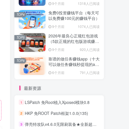
不容错过！
9个月前
1318人已阅读
免费0投资赚钱平台（每天可
TOP4
以免费赚100元的赚钱平台）
9个月前
1074人已阅读
2026年最良心正规红包游戏
TOP5
（5款正规的红包版游戏赚钱
软件）
9个月前
920人已阅读
靠谱的做任务赚钱app（十大
TOP6
可以做任务赚钱秒提现的app
排行榜）
6个月前
791人已阅读
最新资源
LSPatch 免Root植入Xposed模块0.8
1
HKP 免ROOT Patch框架1.0.0(135)
2
弹壳特攻队v4.6.0无限刷装备★全新超爽动作射击割草游戏
3