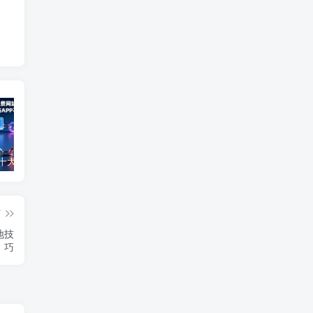
2025最新十大免费网站推广入口大全，推广网站与APP不容错过！
免费0投资赚钱平台（每天可以免费赚100元的赚钱平台）
2026年最良心正规红包游戏（5款正规的红包版游戏赚钱软件）
篇
地技
巧