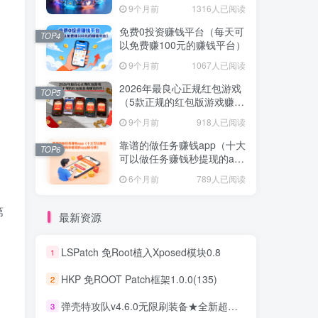
不容错过！
9个月前
1316人已阅读
免费0投资赚钱平台（每天可
TOP4
以免费赚100元的赚钱平台）
9个月前
1067人已阅读
2026年最良心正规红包游戏
TOP5
（5款正规的红包版游戏赚钱
软件）
9个月前
918人已阅读
靠谱的做任务赚钱app（十大
TOP6
可以做任务赚钱秒提现的app
排行榜）
6个月前
789人已阅读
第
最新资源
LSPatch 免Root植入Xposed模块0.8
1
HKP 免ROOT Patch框架1.0.0(135)
2
弹壳特攻队v4.6.0无限刷装备★全新超爽动作射击割草游戏
3