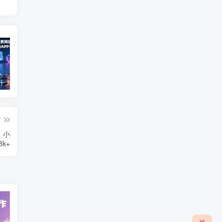
2025最新十大免费网站推广入口大全，推广网站与APP不容错过！
免费0投资赚钱平台（每天可以免费赚100元的赚钱平台）
2026年最良心正规红包游戏（5款正规的红包版游戏赚钱软件）
篇
，小
k+