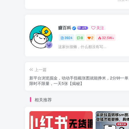
赚百科
关注
3924
0
2
32.5W+
这家伙很懒，什么都没有写...
上一篇
新平台浏览掘金，动动手指截张图就能挣米，2分钟一单
限时不限量，一天5张【揭秘】
相关推荐