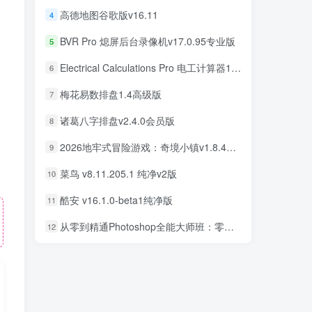
高德地图谷歌版v16.11
4
BVR Pro 熄屏后台录像机v17.0.95专业版
5
Electrical Calculations Pro 电工计算器11.0.5专业版
6
梅花易数排盘1.4高级版
7
诸葛八字排盘v2.4.0会员版
8
2026地牢式冒险游戏：奇境小镇v1.8.411完美版
9
菜鸟 v8.11.205.1 纯净v2版
10
酷安 v16.1.0-beta1纯净版
11
从零到精通Photoshop全能大师班：零基础学PS，直通商业设计变现
12