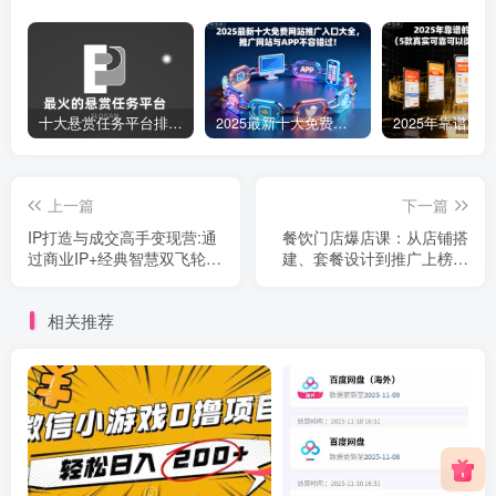
十大悬赏任务平台排行榜（全网最好的悬赏任务平台）
2025最新十大免费网站推广入口大全，推广网站与APP不容错过！
上一篇
下一篇
IP打造与成交高手变现营:通
餐饮门店爆店课：从店铺搭
过商业IP+经典智慧双飞轮模
建、套餐设计到推广上榜、
型 构建持续收钱系统
差评处理，全流程教学
相关推荐