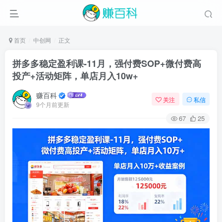
首页
中创网
正文
拼多多稳定盈利课-11月，强付费SOP+微付费高
投产+活动矩阵，单店月入10w+
赚百科
关注
私信
9个月前更新
67
25