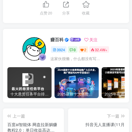
点赞
20
分享
收藏
赚百科
关注
3924
0
2
32.4W+
这家伙很懒，什么都没有写...
十大悬赏任务平台排行榜（全网最好的悬赏任务平台）
2025最新十大免费网站推广入口大全，推广网站与APP不容错过！
上一篇
下一篇
百度ai智能体·网盘拉新躺赚
抖音无人直播课(11月
教程2.0：单日收益高达