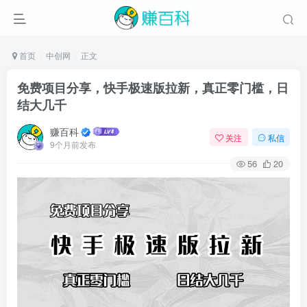
首页
中创网
正文
免费项目分享，快手极速版拉新，真正零门槛，日
结大几千
赚百科
关注
私信
9个月前发布
56
20