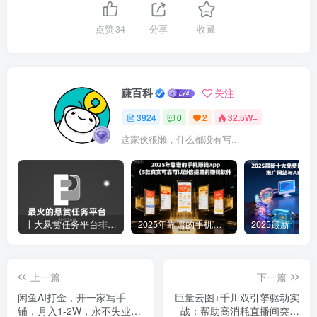
点赞
34
分享
收藏
赚百科
关注
3924
0
2
32.5W+
这家伙很懒，什么都没有写...
十大悬赏任务平台排行榜（全网最好的悬赏任务平台）
2025年靠谱的手机赚钱app（5款真实可靠可以微信提现的赚钱软件）
上一篇
下一篇
闲鱼AI打金，开一家写手
巨量云图+千川双引擎驱动实
铺，月入1-2W，永不失业副
战：帮助高消耗直播间突破