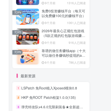
不容错过！
9个月前
1316人已阅读
免费0投资赚钱平台（每天可
TOP4
以免费赚100元的赚钱平台）
9个月前
1061人已阅读
2026年最良心正规红包游戏
TOP5
（5款正规的红包版游戏赚钱
软件）
9个月前
916人已阅读
靠谱的做任务赚钱app（十大
TOP6
可以做任务赚钱秒提现的app
排行榜）
6个月前
786人已阅读
最新资源
LSPatch 免Root植入Xposed模块0.8
1
HKP 免ROOT Patch框架1.0.0(135)
2
弹壳特攻队v4.6.0无限刷装备★全新超爽动作射击割草游戏
3