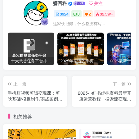
赚百科
关注
3924
0
2
32.5W+
这家伙很懒，什么都没有写...
十大悬赏任务平台排行榜（全网最好的悬赏任务平台）
2025年靠谱的手机赚钱app（5款真实可靠可以微信提现的赚钱软件）
上一篇
下一篇
手机短视频剪辑变现课：剪
2025小红书虚拟资料最新开
映基础/模板制作/实战案例，
店运营教程，搜索流变现玩
零基础月入5000+
法，一人多店0成本…
相关推荐