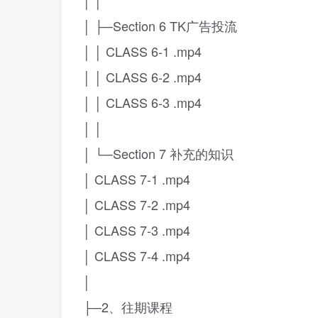
│ │
│ ├─Section 6 TK广告投流
│ │ CLASS 6-1 .mp4
│ │ CLASS 6-2 .mp4
│ │ CLASS 6-3 .mp4
│ │
│ └─Section 7 补充的知识
│ CLASS 7-1 .mp4
│ CLASS 7-2 .mp4
│ CLASS 7-3 .mp4
│ CLASS 7-4 .mp4
│
├─2、往期课程