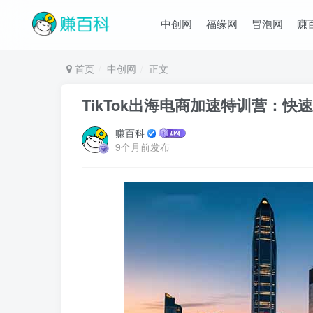
中创网
福缘网
冒泡网
赚
首页
中创网
正文
TikTok出海电商加速特训营：
赚百科
9个月前发布