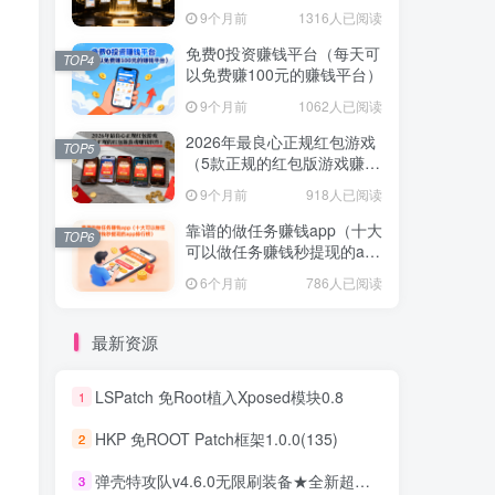
提现的赚钱软件）
提现的赚钱软件）
9个月前
1316人已阅读
9个月前
1316人已阅读
免费0投资赚钱平台（每天可
免费0投资赚钱平台（每天可
TOP4
TOP4
以免费赚100元的赚钱平台）
以免费赚100元的赚钱平台）
9个月前
1062人已阅读
9个月前
1062人已阅读
2026年最良心正规红包游戏
2026年最良心正规红包游戏
TOP5
TOP5
（5款正规的红包版游戏赚钱
（5款正规的红包版游戏赚钱
软件）
软件）
9个月前
918人已阅读
9个月前
918人已阅读
靠谱的做任务赚钱app（十大
靠谱的做任务赚钱app（十大
TOP6
TOP6
可以做任务赚钱秒提现的app
可以做任务赚钱秒提现的app
排行榜）
排行榜）
6个月前
786人已阅读
6个月前
786人已阅读
最新资源
LSPatch 免Root植入Xposed模块0.8
1
LSPatch 免Root植入Xposed模块0.8
1
HKP 免ROOT Patch框架1.0.0(135)
2
HKP 免ROOT Patch框架1.0.0(135)
2
弹壳特攻队v4.6.0无限刷装备★全新超爽动作射击割草游戏
3
弹壳特攻队v4.6.0无限刷装备★全新超爽动作射击割草游戏
3