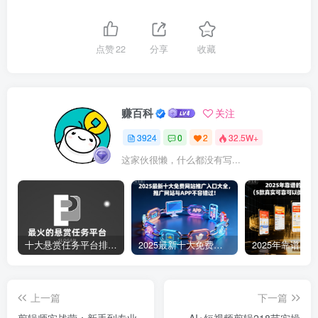
点赞
22
分享
收藏
赚百科
关注
3924
0
2
32.5W+
这家伙很懒，什么都没有写...
十大悬赏任务平台排行榜（全网最好的悬赏任务平台）
2025最新十大免费网站推广入口大全，推广网站与APP不容错过！
上一篇
下一篇
剪辑师实战营：新手到专业
AI+短视频剪辑218节实操