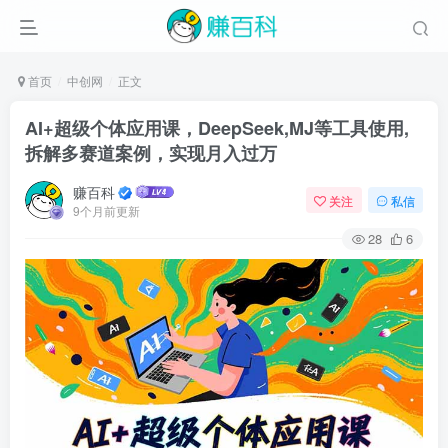
首页
中创网
正文
AI+超级个体应用课，DeepSeek,MJ等工具使用,
拆解多赛道案例，实现月入过万
赚百科
关注
私信
9个月前更新
28
6