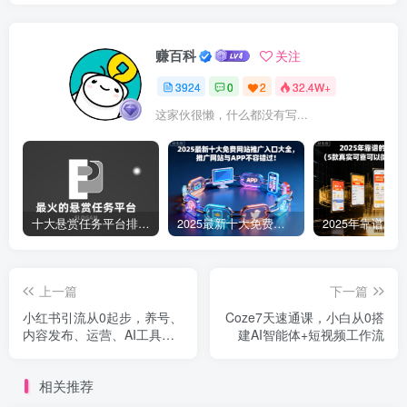
赚百科
关注
3924
0
2
32.4W+
这家伙很懒，什么都没有写...
十大悬赏任务平台排行榜（全网最好的悬赏任务平台）
2025最新十大免费网站推广入口大全，推广网站与APP不容错过！
上一篇
下一篇
小红书引流从0起步，养号、
Coze7天速通课，小白从0搭
内容发布、运营、AI工具做
建AI智能体+短视频工作流
图，引流落地
相关推荐