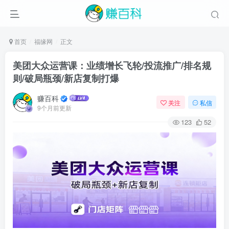
首页
福缘网
正文
美团大众运营课：业绩增长飞轮/投流推广/排名规
则/破局瓶颈/新店复制打爆
赚百科
关注
私信
9个月前更新
123
52