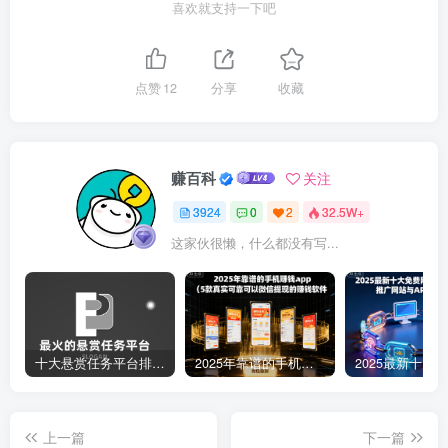
喜欢就支持一下吧
点赞
12
分享
收藏
赚百科
关注
3924
0
2
32.5W+
这家伙很懒，什么都没有写...
十大悬赏任务平台排行榜（全网最好的悬赏任务平台）
2025年靠谱的手机赚钱app（5款真实可靠可以微信提现的赚钱软件）
上一篇
下一篇