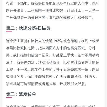
布置一下场地。好就好处多能见见各个行业的人与事，也可
以开开眼界，工作氛围一般都比较好，计日计工，一天挣一
二分钱或者一两分钱不等，看活动的规模大小和长短了。
第二：快递分拣/扫描员
这个活主要是在比较大的快递中转站或仓储地，在晚上或者
凌晨比较繁忙之际，把从四面八方来的包裹分区域、分种
类，或扫描枪扫描留个记录。好处是上手快，基本不用动嘴
皮子，就是体力活，活动活动筋骨。以小时计或者件计的是
工资，干一晚上或半个上午的，挣个五角钱或者一角，以日
或周计的多，适用于能够熬夜，白天没事想挣点小钱的人。
缺点就是可能得熬夜或者起大早，环境没那么舒服。
第三：派发传单
这个基础操作，就是拿着广告小页，或者举着一个二维码