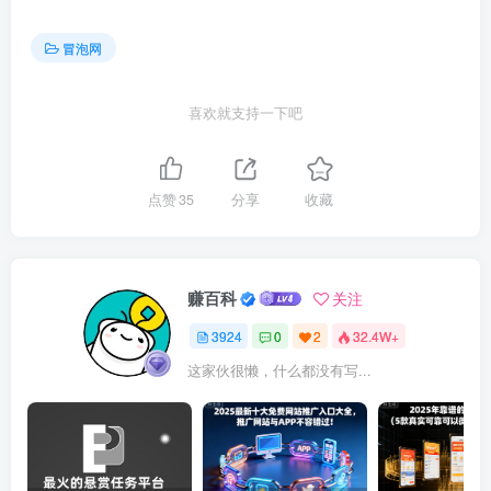
冒泡网
喜欢就支持一下吧
点赞
35
分享
收藏
赚百科
关注
3924
0
2
32.4W+
这家伙很懒，什么都没有写...