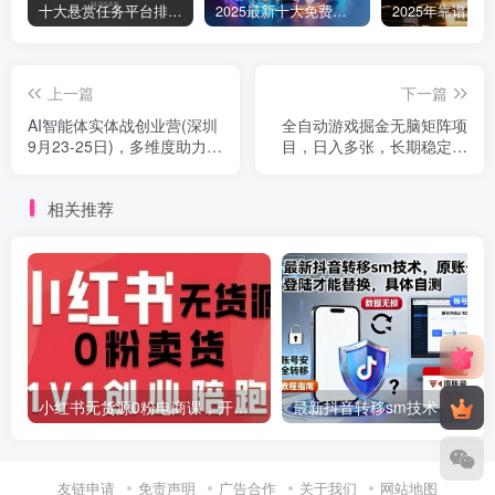
十大悬赏任务平台排行榜（全网最好的悬赏任务平台）
2025最新十大免费网站推广入口大全，推广网站与APP不容错过！
上一篇
下一篇
AI智能体实体战创业营(深圳
全自动游戏掘金无脑矩阵项
9月23-25日)，多维度助力老
目，日入多张，长期稳定可
板、管理层、员工提升效能
做，真正的睡后收入项目
【揭秘】
相关推荐
小红书无货源0粉电商课，开店准备、选品策略、笔记撰写、视频剪辑、数据分析、账号打造、资料文档(更新26年2月)
最新抖音转移sm技术，原账号需要能登陆才
友链申请
免责声明
广告合作
关于我们
网站地图