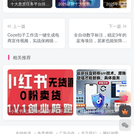
十大悬赏任务平台排行榜（全网最好的悬赏任务平台）
2025最新十大免费网站推广入口大全，推广网站与APP不容错过！
上一篇
下一篇
Coze扣子工作流一键生成电
全自动数字标注，稳定3年的
商宣传视频，实战保姆级搭
蓝海项目，居家也能矩阵开
建教程
干的副业，单机日入3张+
【揭秘】
相关推荐
小红书无货源0粉电商课，开店准备、选品策略、笔记撰写、视频剪辑、数据分析、账号打造、资料文档(更新26年2月)
最新抖音转移sm技术，原账号需要能登陆才
友链申请
免责声明
广告合作
关于我们
网站地图