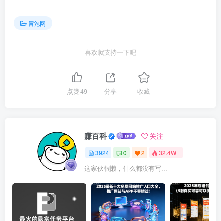
冒泡网
喜欢就支持一下吧
点赞
49
分享
收藏
赚百科
关注
3924
0
2
32.4W+
这家伙很懒，什么都没有写...