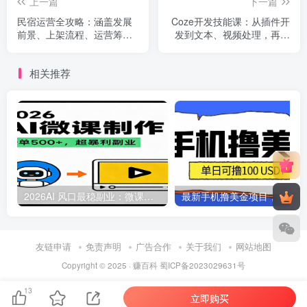
上一篇
下一篇
民宿运营全攻略：涵盖发展
Coze开发技能课：从插件开
前景、上架流程、运营筹备
发到文本、视频处理，再到
等，带你解锁民宿经营之道
信息查询，带你解锁多领域
技能
相关推荐
2026AI 风口最稳副业：微课代写制作，一单 500+，人人可做的蓝海项目
最新
友链申请
免责声明
广告合作
关于我们
网站地图
Copyright © 2025 ·
赚百科
蜀ICP备2023029631号
13
立即购买