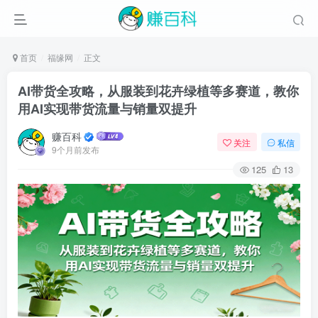
首页
福缘网
正文
AI带货全攻略，从服装到花卉绿植等多赛道，教你
用AI实现带货流量与销量双提升
赚百科
关注
私信
9个月前发布
125
13