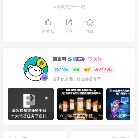
喜欢就支持一下吧
点赞
13
分享
收藏
赚百科
关注
3924
0
2
32.5W+
这家伙很懒，什么都没有写...
十大悬赏任务平台排行榜（全网最好的悬赏任务平台）
2025年靠谱的手机赚钱app（5款真实可靠可以微信提现的赚钱软件）