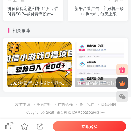
拼多多稳定盈利课-11月，强
新平台看广告，养好机一条
付费SOP+微付费高投产+活
0.3到5米，每天上限100
动矩阵，单店月入10万+
条，支持苹果安卓可批量操
作
相关推荐
2025年最新0成本微信小游戏撸收益小项目，轻松日入200+
友链申请
免责声明
广告合作
关于我们
网站地图
Copyright © 2025 ·
赚百科
蜀ICP备2023029631号
20
立即购买