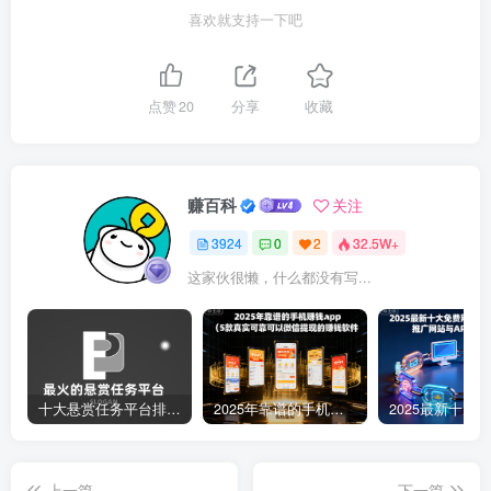
喜欢就支持一下吧
点赞
20
分享
收藏
赚百科
关注
3924
0
2
32.5W+
这家伙很懒，什么都没有写...
十大悬赏任务平台排行榜（全网最好的悬赏任务平台）
2025年靠谱的手机赚钱app（5款真实可靠可以微信提现的赚钱软件）
上一篇
下一篇