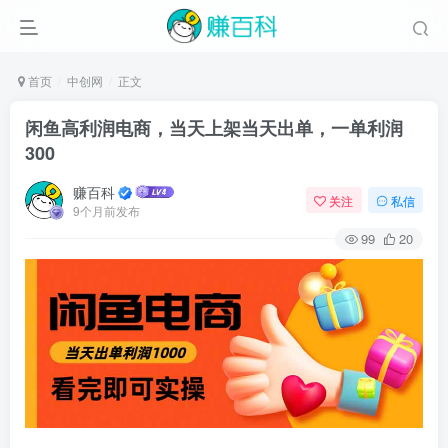
首页
中创网
正文
闲鱼高利润电商，当天上架当天出单，一单利润
300
赚百科
关注
私信
9个月前发布
99
20