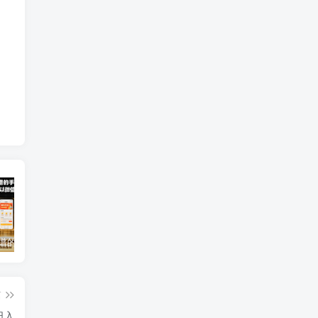
2025年靠谱的手机赚钱app（5款真实可靠可以微信提现的赚钱软件）
免费0投资赚钱平台（每天可以免费赚100元的赚钱平台）
2026年最良心正规红包游戏（5款正规的红包版游戏赚钱软件）
篇
日入