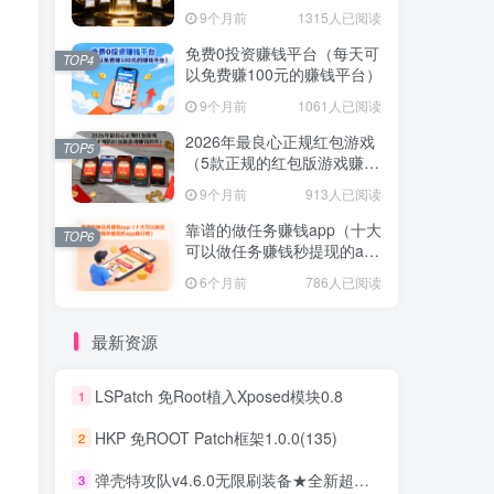
提现的赚钱软件）
提现的赚钱软件）
9个月前
1315人已阅读
9个月前
1315人已阅读
免费0投资赚钱平台（每天可
免费0投资赚钱平台（每天可
TOP4
TOP4
以免费赚100元的赚钱平台）
以免费赚100元的赚钱平台）
9个月前
1061人已阅读
9个月前
1061人已阅读
2026年最良心正规红包游戏
2026年最良心正规红包游戏
TOP5
TOP5
（5款正规的红包版游戏赚钱
（5款正规的红包版游戏赚钱
软件）
软件）
9个月前
913人已阅读
9个月前
913人已阅读
靠谱的做任务赚钱app（十大
靠谱的做任务赚钱app（十大
TOP6
TOP6
可以做任务赚钱秒提现的app
可以做任务赚钱秒提现的app
排行榜）
排行榜）
6个月前
786人已阅读
6个月前
786人已阅读
最新资源
LSPatch 免Root植入Xposed模块0.8
1
LSPatch 免Root植入Xposed模块0.8
1
HKP 免ROOT Patch框架1.0.0(135)
2
HKP 免ROOT Patch框架1.0.0(135)
2
弹壳特攻队v4.6.0无限刷装备★全新超爽动作射击割草游戏
3
弹壳特攻队v4.6.0无限刷装备★全新超爽动作射击割草游戏
3