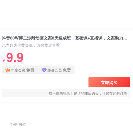
抖音80W博主沙雕动画文案8天速成班，基础课+直播课，文案助力账号破圈
此内容为付费资源，请付费后查看
9.9
￥
免费
免费
年度会员
终身会员
立即购买
您当前未登录！建议登陆后购买，可保存购买订单
THE END