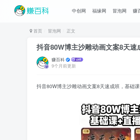
中创网
福缘网
冒泡网
赚
首页
冒泡网
正文
抖音80W博主沙雕动画文案8天
赚百科
9个月前更新
抖音80W博主沙雕动画文案8天速成班，基础