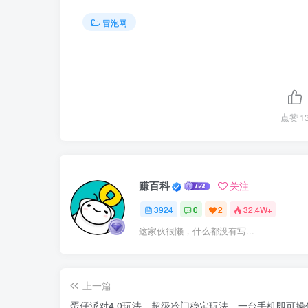
冒泡网
点赞
1
赚百科
关注
3924
0
2
32.4W+
这家伙很懒，什么都没有写...
上一篇
蛋仔派对4.0玩法，超级冷门稳定玩法，一台手机即可操