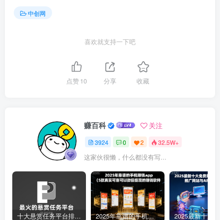
中创网
喜欢就支持一下吧
点赞
10
分享
收藏
赚百科
关注
3924
0
2
32.5W+
这家伙很懒，什么都没有写...
十大悬赏任务平台排行榜（全网最好的悬赏任务平台）
2025年靠谱的手机赚钱app（5款真实可靠可以微信提现的赚钱软件）