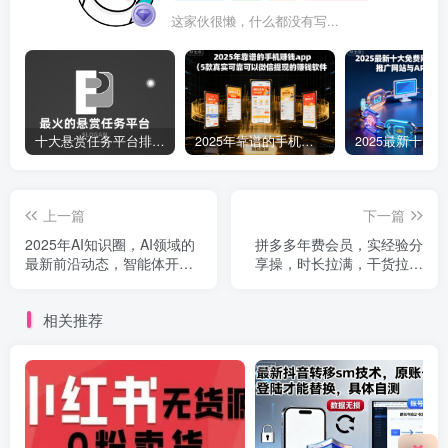
这家伙很懒，什么都没有写...
十大悬赏任务平台排行榜（全网最好的悬赏任务平台）
2025年靠谱的手机赚钱app（5款真实可靠可以微信提现的赚钱软件）
上一篇
下一篇
2025年AI知识圈，AI领域的
拼多多年费会员，实经验分
最新前沿动态，智能体开发-
享操，时长拉满，干货拉满
大模型前沿-商业落地全解析
(更新11月)
(更新)
相关推荐