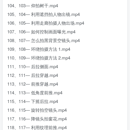
104、103— 仰拍树干.mp4
105、104— 利用遮挡拍人物出镜.mp4
106、105— 利用走廊拍摄人物出场.mp4
107、106— 如何控制画面曝光.mp4
108、107— 怎么拍黑背景空镜头.mp4
109、108— 环绕拍摄方法 1.mp4
110、109— 环绕拍摄方法 2.mp4
111、110— 后拉侧面.mp4
112、111— 后拉穿越.mp4
113、112— 前推穿越.mp4
114、113— 低角度前推.mp4
115、114— 下摇后拉.mp4
116、115— 旋转拍空镜头.mp4
117、116— 降镜头拍窗花.mp4
118、117— 利用纹理前推.mp4