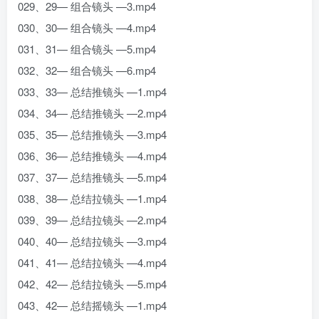
029、29— 组合镜头 —3.mp4
030、30— 组合镜头 —4.mp4
031、31— 组合镜头 —5.mp4
032、32— 组合镜头 —6.mp4
033、33— 总结推镜头 —1.mp4
034、34— 总结推镜头 —2.mp4
035、35— 总结推镜头 —3.mp4
036、36— 总结推镜头 —4.mp4
037、37— 总结推镜头 —5.mp4
038、38— 总结拉镜头 —1.mp4
039、39— 总结拉镜头 —2.mp4
040、40— 总结拉镜头 —3.mp4
041、41— 总结拉镜头 —4.mp4
042、42— 总结拉镜头 —5.mp4
043、42— 总结摇镜头 —1.mp4