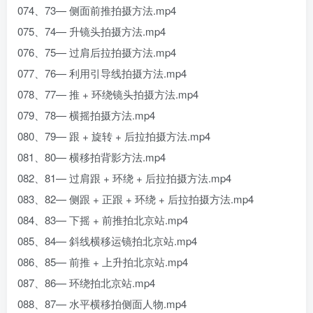
074、73— 侧面前推拍摄方法.mp4
075、74— 升镜头拍摄方法.mp4
076、75— 过肩后拉拍摄方法.mp4
077、76— 利用引导线拍摄方法.mp4
078、77— 推 + 环绕镜头拍摄方法.mp4
079、78— 横摇拍摄方法.mp4
080、79— 跟 + 旋转 + 后拉拍摄方法.mp4
081、80— 横移拍背影方法.mp4
082、81— 过肩跟 + 环绕 + 后拉拍摄方法.mp4
083、82— 侧跟 + 正跟 + 环绕 + 后拉拍摄方法.mp4
084、83— 下摇 + 前推拍北京站.mp4
085、84— 斜线横移运镜拍北京站.mp4
086、85— 前推 + 上升拍北京站.mp4
087、86— 环绕拍北京站.mp4
088、87— 水平横移拍侧面人物.mp4