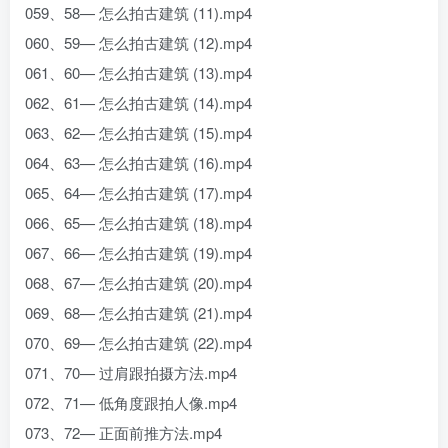
059、58— 怎么拍古建筑 (11).mp4
060、59— 怎么拍古建筑 (12).mp4
061、60— 怎么拍古建筑 (13).mp4
062、61— 怎么拍古建筑 (14).mp4
063、62— 怎么拍古建筑 (15).mp4
064、63— 怎么拍古建筑 (16).mp4
065、64— 怎么拍古建筑 (17).mp4
066、65— 怎么拍古建筑 (18).mp4
067、66— 怎么拍古建筑 (19).mp4
068、67— 怎么拍古建筑 (20).mp4
069、68— 怎么拍古建筑 (21).mp4
070、69— 怎么拍古建筑 (22).mp4
071、70— 过肩跟拍摄方法.mp4
072、71— 低角度跟拍人像.mp4
073、72— 正面前推方法.mp4