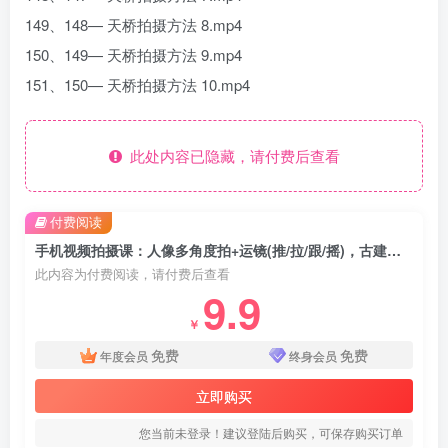
149、148— 天桥拍摄方法 8.mp4
150、149— 天桥拍摄方法 9.mp4
151、150— 天桥拍摄方法 10.mp4
此处内容已隐藏，请付费后查看
付费阅读
手机视频拍摄课：人像多角度拍+运镜(推/拉/跟/摇)，古建筑/空镜头/组合运镜实操
此内容为付费阅读，请付费后查看
9.9
￥
免费
免费
年度会员
终身会员
立即购买
您当前未登录！建议登陆后购买，可保存购买订单