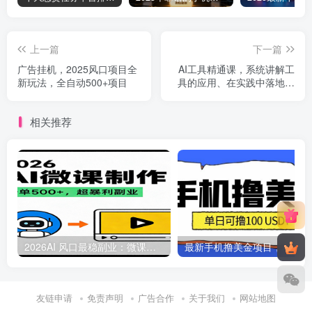
上一篇
下一篇
广告挂机，2025风口项目全
AI工具精通课，系统讲解工
新玩法，全自动500+项目
具的应用、在实践中落地，
实现变现的方法
相关推荐
2026AI 风口最稳副业：微课代写制作，一单 500+，人人可做的蓝海项目
最新
友链申请
免责声明
广告合作
关于我们
网站地图