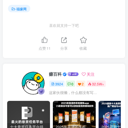
福缘网
喜欢就支持一下吧
点赞
11
分享
收藏
赚百科
关注
3924
0
2
32.5W+
这家伙很懒，什么都没有写...
十大悬赏任务平台排行榜（全网最好的悬赏任务平台）
2025年靠谱的手机赚钱app（5款真实可靠可以微信提现的赚钱软件）