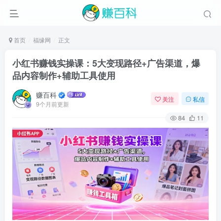
首页
福缘网
正文
小红书赚钱实操课：5大变现路径+广告渠道，爆
品内容制作+辅助工具使用
赚百科
关注
私信
9个月前更新
84
11