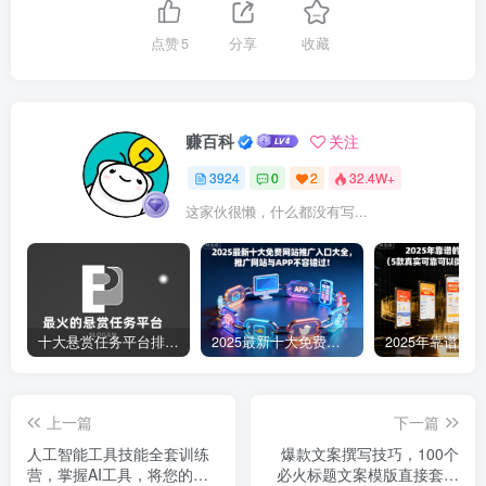
点赞
5
分享
收藏
赚百科
关注
3924
0
2
32.4W+
这家伙很懒，什么都没有写...
十大悬赏任务平台排行榜（全网最好的悬赏任务平台）
2025最新十大免费网站推广入口大全，推广网站与APP不容错过！
上一篇
下一篇
人工智能工具技能全套训练
爆款文案撰写技巧，100个
营，掌握AI工具，将您的工
必火标题文案模版直接套，