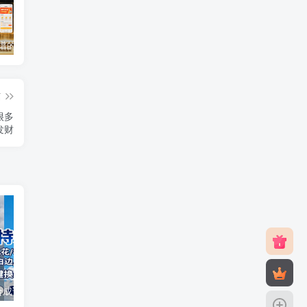
2025年靠谱的手机赚钱app（5款真实可靠可以微信提现的赚钱软件）
免费0投资赚钱平台（每天可以免费赚100元的赚钱平台）
2026年最良心正规红包游戏（5款正规的红包版游戏赚钱软件）
篇
很多
发财
照片后期特效合成课：换天空/加礼花/极光/星轨/色调统一/去白边/ 剪影合成等
AI漫剧新年第一期：剪辑/爆款文案/TTS配音/上剧全流程实战课