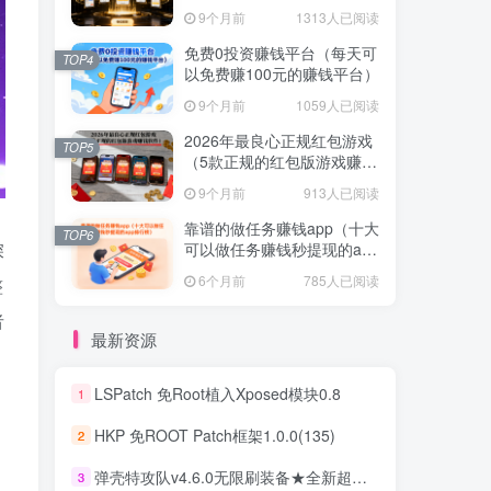
提现的赚钱软件）
提现的赚钱软件）
9个月前
1313人已阅读
9个月前
1313人已阅读
免费0投资赚钱平台（每天可
免费0投资赚钱平台（每天可
TOP4
TOP4
以免费赚100元的赚钱平台）
以免费赚100元的赚钱平台）
9个月前
1059人已阅读
9个月前
1059人已阅读
2026年最良心正规红包游戏
2026年最良心正规红包游戏
TOP5
TOP5
（5款正规的红包版游戏赚钱
（5款正规的红包版游戏赚钱
软件）
软件）
9个月前
913人已阅读
9个月前
913人已阅读
靠谱的做任务赚钱app（十大
靠谱的做任务赚钱app（十大
TOP6
TOP6
可以做任务赚钱秒提现的app
深
可以做任务赚钱秒提现的app
排行榜）
排行榜）
6个月前
785人已阅读
6个月前
785人已阅读
整
者
最新资源
LSPatch 免Root植入Xposed模块0.8
1
LSPatch 免Root植入Xposed模块0.8
1
HKP 免ROOT Patch框架1.0.0(135)
2
HKP 免ROOT Patch框架1.0.0(135)
2
弹壳特攻队v4.6.0无限刷装备★全新超爽动作射击割草游戏
3
弹壳特攻队v4.6.0无限刷装备★全新超爽动作射击割草游戏
3