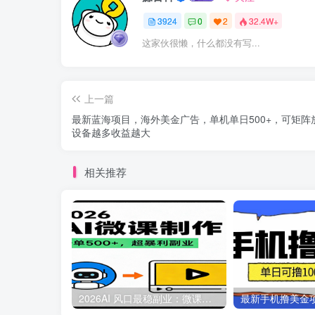
3924
0
2
32.4W+
这家伙很懒，什么都没有写...
上一篇
最新蓝海项目，海外美金广告，单机单日500+，可矩阵
设备越多收益越大
相关推荐
2026AI 风口最稳副业：微课代写制作，一单 500+，人人可做的蓝海项目