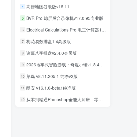
高德地图谷歌版v16.11
4
BVR Pro 熄屏后台录像机v17.0.95专业版
5
Electrical Calculations Pro 电工计算器11.0.5专业版
6
梅花易数排盘1.4高级版
7
诸葛八字排盘v2.4.0会员版
8
2026地牢式冒险游戏：奇境小镇v1.8.411完美版
9
菜鸟 v8.11.205.1 纯净v2版
10
酷安 v16.1.0-beta1纯净版
11
从零到精通Photoshop全能大师班：零基础学PS，直通商业设计变现
12