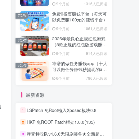
不容错过！
9个月前
1316人已阅读
免费0投资赚钱平台（每天可
TOP4
以免费赚100元的赚钱平台）
9个月前
1061人已阅读
2026年最良心正规红包游戏
TOP5
（5款正规的红包版游戏赚钱
软件）
9个月前
914人已阅读
靠谱的做任务赚钱app（十大
TOP6
可以做任务赚钱秒提现的app
排行榜）
6个月前
786人已阅读
最新资源
题
LSPatch 免Root植入Xposed模块0.8
1
HKP 免ROOT Patch框架1.0.0(135)
2
。
弹壳特攻队v4.6.0无限刷装备★全新超爽动作射击割草游戏
3