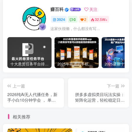
赚百科
关注
3924
0
2
32.5W+
这家伙很懒，什么都没有写...
十大悬赏任务平台排行榜（全网最好的悬赏任务平台）
2025年靠谱的手机赚钱app（5款真实可靠可以微信提现的赚钱软件）
上一篇
下一篇
2026纯Ai无人代播任务，新
拼多多虚拟类目玩法实操：
手小白10分钟学会 ， 单日
矩阵化运营，轻松稳定日入
稳定收益100+
1000+
相关推荐