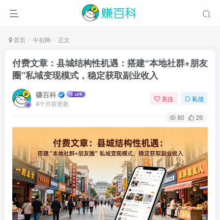
首页
中创网
正文
付费文章：县城结构性机遇：搭建“本地社群+朋友
圈”私域变现模式，稳定获取副业收入
赚百科
关注
私信
4个月前更新
80
26