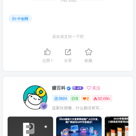
THE END
中创网
喜欢就支持一下吧
点赞
1
分享
收藏
赚百科
关注
3924
0
2
32.4W+
这家伙很懒，什么都没有写...