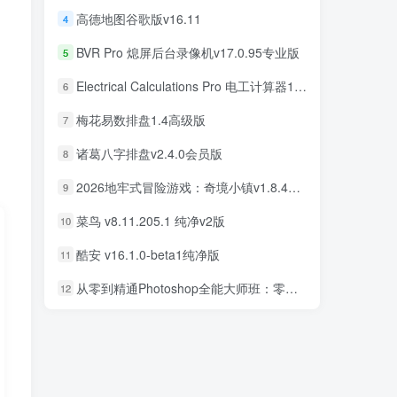
高德地图谷歌版v16.11
4
BVR Pro 熄屏后台录像机v17.0.95专业版
5
Electrical Calculations Pro 电工计算器11.0.5专业版
6
梅花易数排盘1.4高级版
7
诸葛八字排盘v2.4.0会员版
8
2026地牢式冒险游戏：奇境小镇v1.8.411完美版
9
菜鸟 v8.11.205.1 纯净v2版
10
酷安 v16.1.0-beta1纯净版
11
从零到精通Photoshop全能大师班：零基础学PS，直通商业设计变现
12