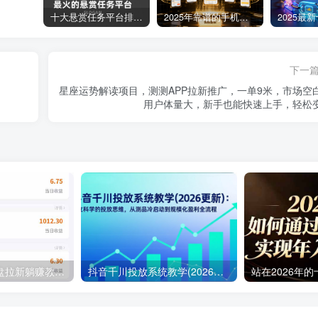
十大悬赏任务平台排行榜（全网最好的悬赏任务平台）
2025年靠谱的手机赚钱app（5款真实可靠可以微信提现的赚钱软件）
下一
星座运势解读项目，测测APP拉新推广，一单9米，市场空
用户体量大，新手也能快速上手，轻松
百度ai智能体·网盘拉新躺赚教程2.0：单日收益高达1800元，30收入15w+
抖音千川投放系统教学(2026更新