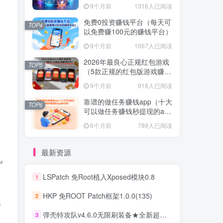
不容错过！
9个月前
1316人已阅读
免费0投资赚钱平台（每天可
TOP4
以免费赚100元的赚钱平台）
9个月前
1067人已阅读
2026年最良心正规红包游戏
TOP5
（5款正规的红包版游戏赚钱
软件）
9个月前
918人已阅读
靠谱的做任务赚钱app（十大
TOP6
可以做任务赚钱秒提现的app
排行榜）
6个月前
789人已阅读
最新资源
几
LSPatch 免Root植入Xposed模块0.8
1
HKP 免ROOT Patch框架1.0.0(135)
2
限
弹壳特攻队v4.6.0无限刷装备★全新超爽动作射击割草游戏
3