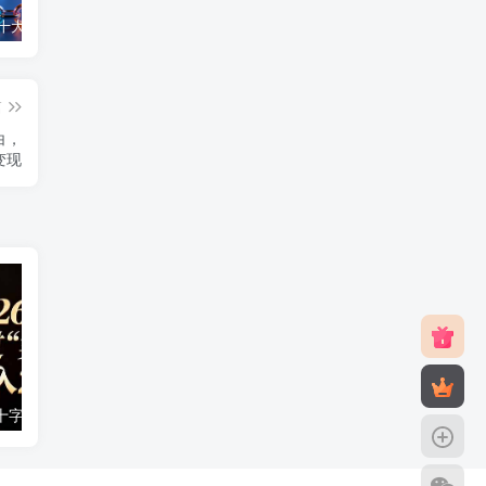
2025最新十大免费网站推广入口大全，推广网站与APP不容错过！
免费0投资赚钱平台（每天可以免费赚100元的赚钱平台）
2026年最良心正规红包游戏（5款正规的红包版游戏赚钱软件）
篇
白，
变现
站在2026年的十字路口：一个普通人如何通过卖项目实现年入200万
风光摄影后期课，一键换天空合成、特效制作、色调调整，月入过万