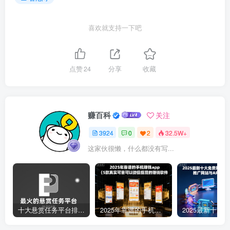
喜欢就支持一下吧
点赞
24
分享
收藏
赚百科
关注
3924
0
2
32.5W+
这家伙很懒，什么都没有写...
十大悬赏任务平台排行榜（全网最好的悬赏任务平台）
2025年靠谱的手机赚钱app（5款真实可靠可以微信提现的赚钱软件）