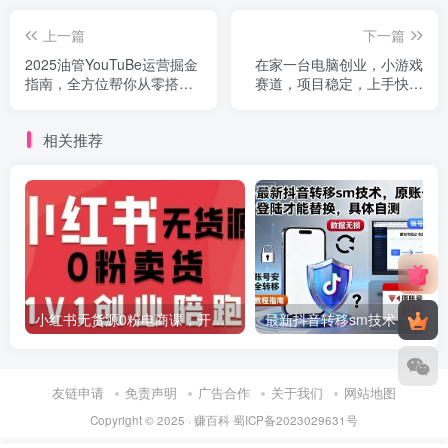
上一篇
下一篇
2025油管YouTuBe运营掘金
在家一台电脑创业，小游戏
指南，全方位帮你从零搭建
赛道，项目稳定，上手快门
油管运营体系
槛低，日收益1k+【揭秘】
相关推荐
小红书无货源0粉电商课，开店准备、选品策略、笔记撰写、视频剪辑、数据分析、账号打造、资料文档(更新26年2月)
最新抖音转移sm技术，原账号需要能登陆才
友链申请
免责声明
广告合作
关于我们
网站地图
Copyright © 2025 ·
赚百科
蜀ICP备2023029631号