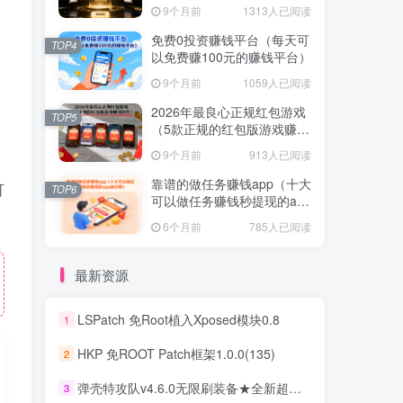
提现的赚钱软件）
9个月前
1313人已阅读
免费0投资赚钱平台（每天可
TOP4
以免费赚100元的赚钱平台）
9个月前
1059人已阅读
2026年最良心正规红包游戏
TOP5
（5款正规的红包版游戏赚钱
软件）
9个月前
913人已阅读
靠谱的做任务赚钱app（十大
可
TOP6
可以做任务赚钱秒提现的app
排行榜）
6个月前
785人已阅读
最新资源
LSPatch 免Root植入Xposed模块0.8
1
HKP 免ROOT Patch框架1.0.0(135)
2
弹壳特攻队v4.6.0无限刷装备★全新超爽动作射击割草游戏
3