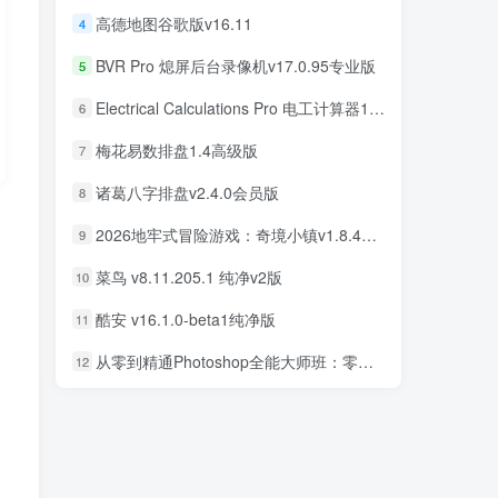
高德地图谷歌版v16.11
4
BVR Pro 熄屏后台录像机v17.0.95专业版
5
Electrical Calculations Pro 电工计算器11.0.5专业版
6
梅花易数排盘1.4高级版
7
诸葛八字排盘v2.4.0会员版
8
2026地牢式冒险游戏：奇境小镇v1.8.411完美版
9
菜鸟 v8.11.205.1 纯净v2版
10
酷安 v16.1.0-beta1纯净版
11
从零到精通Photoshop全能大师班：零基础学PS，直通商业设计变现
12